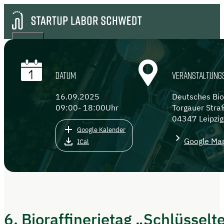
DATUM
VERANSTALTUNG
16.09.2025
Deutsches Bi
09:00
- 18:00
Uhr
Torgauer Stra
04347 Leipzig
Google Kalender
Google Ma
ICal
6. Bioraffinerietag „Schlüsselt