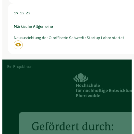
17.12.22
Märkische Allgemeine
Neuausrichtung der Ölraffinerie Schwedt: Startup Labor startet
Footer
Ein Projekt von: