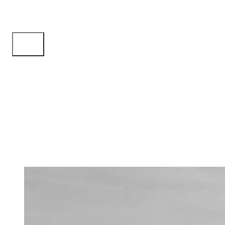
Der Standort Schwedt
Schwedt/Oder liegt im Nordosten Brandenburgs, direkt an de
und rund 80 Kilometer nordöstlich von Berlin. Die Stadt ist e
Seen und Wäldern geprägte Landschaft der Uckermark und g
Nationalpark Unteres Odertal, eines der artenreichsten Schu
Deutschlands.