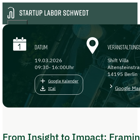
DATUM
VERANSTALTUNG
19.03.2026
Shift Villa
09:30
- 16:00
Uhr
Altensteinstr
14195 Berlin
Google Kalender
Google Ma
ICal
From Insight to Impact: Framin