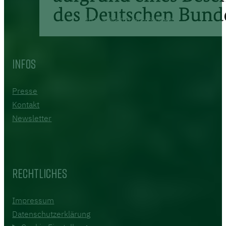
2026 © Startup Labor Schwedt
Infos
Presse
Kontakt
Newsletter
Rechtliches
Impressum
Datenschutzerklärung