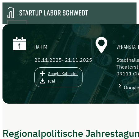
DATUM
VERANSTAL
20.11.2025
- 21.11.2025
Stadthall
Theaterst
09111 Ch
Google Kalender
ICal
Googl
Regionalpolitische Jahrestagu